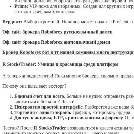
миллион долларов оборота). Это рай для скальперов и роб
Prime:
VIP-ложа для избранных. Создан для крупных игр
сотнях тысяч, вам точно сюда.
Вердикт:
Выбор огромный. Новичок может начать с ProCent, а
Оф. сайт брокера Roboforex русскоязычный домен
Оф. сайт брокера Roboforex англоязычный домен
Брокер Roboforex бот в тг нашей команды много инструкций
R StocksTrader: Умница и красавица среди платформ
А теперь аплодисменты! Пока многие брокеры скромно предл
Почему она вызывает восторг?
Единый счет для всего.
Больше не нужно открывать разны
вложиться в биткоин? Легко!
Невероятно простой интерфейс.
Разберется даже ваша ба
Торговля с одного экрана.
Графики, котировки, ордера —
Доступ к акциям, ETF, криптовалютам и форексу.
Огро
Честно? После
R StocksTrader
возвращаться к классическим те
(звонить-то можно с обоих), но удобство — небо и земля.