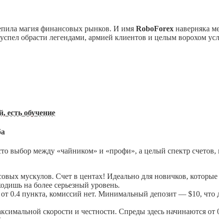
зацепила магия финансовых рынков. И имя
RoboForex
наверняка ме
ер успел обрасти легендами, армией клиентов и целым ворохом усл
, есть обучение
ба
сто выбор между «чайником» и «профи», а целый спектр счетов, к
вых мускулов. Счет в центах! Идеально для новичков, которые х
ходишь на более серьезный уровень.
т 0.4 пункта, комиссий нет. Минимальный депозит — $10, что 
аксимальной скорости и честности. Спреды здесь начинаются от 0