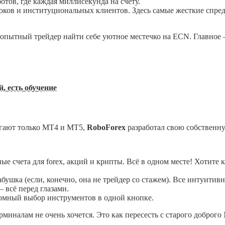
отов, где каждая миллисекунда на счету.
оков и институциональных клиентов. Здесь самые жесткие спред
 опытный трейдер найти себе уютное местечко на ECN. Главное 
, есть обучение
агают только MT4 и MT5,
RoboForex
разработал свою собственн
е счета для forex, акций и крипты. Всё в одном месте! Хотите к
бушка (если, конечно, она не трейдер со стажем). Все интуитивн
 всё перед глазами.
мный выбор инструментов в одной кнопке.
рминалам не очень хочется. Это как пересесть с старого доброг