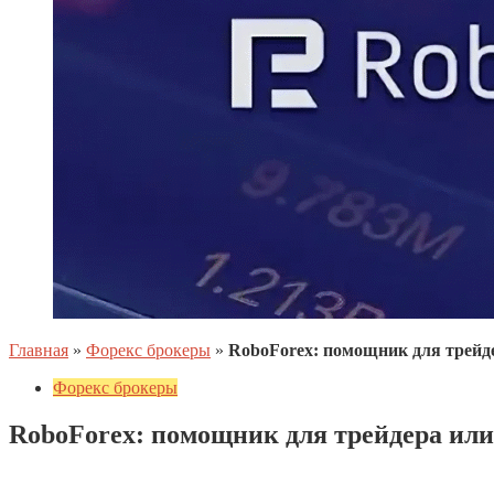
Главная
»
Форекс брокеры
»
RoboForex: помощник для трейде
Форекс брокеры
RoboForex: помощник для трейдера или
28.09.2025