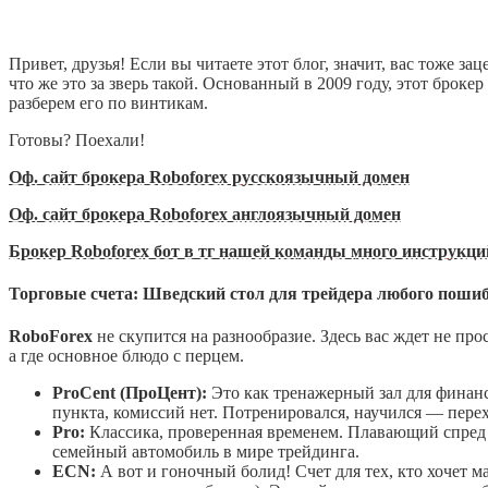
автор
spectrum_admin
1 мин. на чтение
Привет, друзья! Если вы читаете этот блог, значит, вас тоже 
что же это за зверь такой. Основанный в 2009 году, этот брок
разберем его по винтикам.
Готовы? Поехали!
Оф. сайт брокера Roboforex русскоязычный домен
Оф. сайт брокера Roboforex англоязычный домен
Брокер Roboforex бот в тг нашей команды много инструкций
Торговые счета: Шведский стол для трейдера любого поши
RoboForex
не скупится на разнообразие. Здесь вас ждет не про
а где основное блюдо с перцем.
ProCent (ПроЦент):
Это как тренажерный зал для финансо
пункта, комиссий нет. Потренировался, научился — пере
Pro:
Классика, проверенная временем. Плавающий спред о
семейный автомобиль в мире трейдинга.
ECN:
А вот и гоночный болид! Счет для тех, кто хочет м