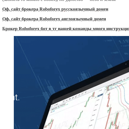
Оф. сайт брокера Roboforex русскоязычный домен
Оф. сайт брокера Roboforex англоязычный домен
Брокер Roboforex бот в тг нашей команды много инструкций