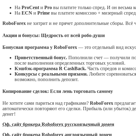
На
ProCent
и
Pro
вы платите только спред. И он весьма 
На
ECN
и
Prime
вы платите комиссию + мизерный спред.
RoboForex
не хитрит и не прячет дополнительные сборы. Всё 
Акции и бонусы: Щедрость от всей робо-души
Бонусная программа у RoboForex
— это отдельный вид искусс
Приветственный бонус.
Пополнили счет — получили под
после выполнения определенных торговых условий.
Кэшбэк-программа R CashBack.
Часть спредов и комисс
Конкурсы с реальными призами.
Любите соревноваться
возможно, пополнить депозит.
Копирование сделок: Если лень торговать самому
Не хотите сами париться над графиками?
RoboForex
предлагае
автоматически повторяют его сделки. Прибыль (или убыток) де
денег!
Оф. сайт брокера Roboforex русскоязычный домен
Оф. сайт брокера Roboforex англоязычный домен