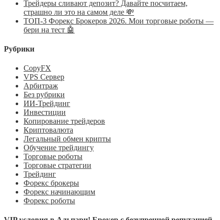
Трейдеры сливают депозит? Давайте посчитаем,
страшно ли это на самом деле 💸
ТОП-3 Форекс Брокеров 2026. Мои торговые роботы —
бери на тест 🤖
Рубрики
CopyFX
VPS Сервер
Арбитраж
Без рубрики
ИИ-Трейдинг
Инвестиции
Копирование трейдеров
Криптовалюта
Легальный обмен крипты
Обучение трейдингу
Торговые роботы
Торговые стратегии
Трейдинг
Форекс брокеры
Форекс начинающим
Форекс роботы
VIP условия в Альпари! Брокер с безупречной репутацией.