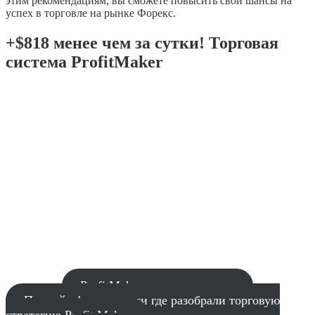
этим рекомендациям, вы сможете повысить свои шансы на
успех в торговле на рынке Форекс.
+$818 менее чем за сутки! Торговая
система ProfitMaker
ProfitMaker закрытая группа
Прямой эфир в записи где разобрали торговую
стратегию Profit Maker