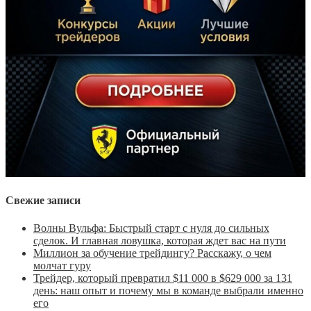
Свежие записи
Волны Вульфа: Быстрый старт с нуля до сильных
сделок. И главная ловушка, которая ждет вас на пути
Миллион за обучение трейдингу? Расскажу, о чем
молчат гуру
Трейдер, который превратил $11 000 в $629 000 за 131
день: наш опыт и почему мы в команде выбрали именно
его