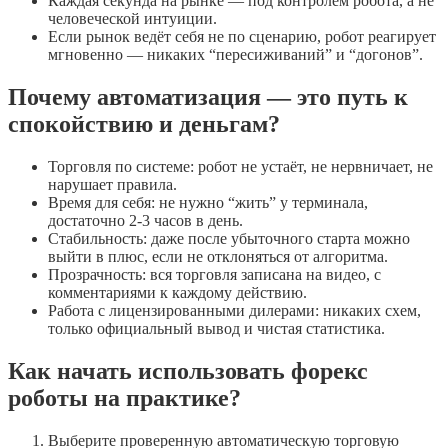
Каждая секунда на рынке — под контролем робота, а не
человеческой интуиции.
Если рынок ведёт себя не по сценарию, робот реагирует
мгновенно — никаких “пересиживаний” и “догонов”.
Почему автоматизация — это путь к
спокойствию и деньгам?
Торговля по системе: робот не устаёт, не нервничает, не
нарушает правила.
Время для себя: не нужно “жить” у терминала,
достаточно 2-3 часов в день.
Стабильность: даже после убыточного старта можно
выйти в плюс, если не отклоняться от алгоритма.
Прозрачность: вся торговля записана на видео, с
комментариями к каждому действию.
Работа с лицензированными дилерами: никаких схем,
только официальный вывод и чистая статистика.
Как начать использовать форекс
роботы на практике?
Выберите проверенную автоматическую торговую