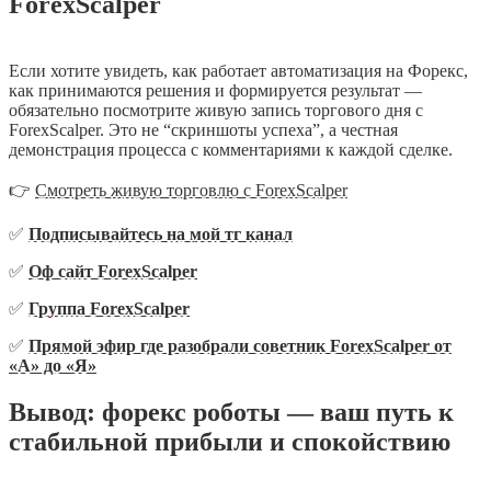
ForexScalper
Если хотите увидеть, как работает автоматизация на Форекс,
как принимаются решения и формируется результат —
обязательно посмотрите живую запись торгового дня с
ForexScalper. Это не “скриншоты успеха”, а честная
демонстрация процесса с комментариями к каждой сделке.
👉
Смотреть живую торговлю с ForexScalper
✅
Подписывайтесь на мой тг канал
✅
Оф сайт ForexScalper
✅
Группа ForexScalper
✅
Прямой эфир где разобрали советник ForexScalper от
«А» до «Я»
Вывод: форекс роботы — ваш путь к
стабильной прибыли и спокойствию