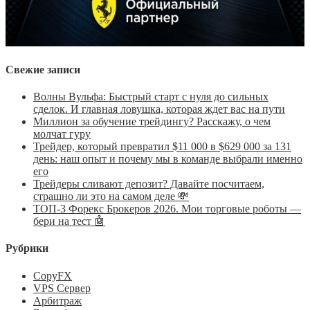
Свежие записи
Волны Вульфа: Быстрый старт с нуля до сильных
сделок. И главная ловушка, которая ждет вас на пути
Миллион за обучение трейдингу? Расскажу, о чем
молчат гуру
Трейдер, который превратил $11 000 в $629 000 за 131
день: наш опыт и почему мы в команде выбрали именно
его
Трейдеры сливают депозит? Давайте посчитаем,
страшно ли это на самом деле 💸
ТОП-3 Форекс Брокеров 2026. Мои торговые роботы —
бери на тест 🤖
Рубрики
CopyFX
VPS Сервер
Арбитраж