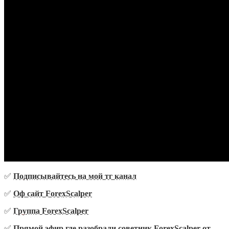
✅
Подписывайтесь на мой тг канал
✅
Оф сайт ForexScalper
✅
Группа ForexScalper
✅
Прямой эфир где разобрали советник ForexScalper от