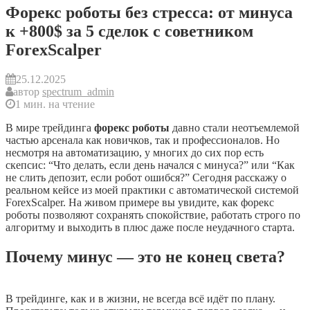
Форекс роботы без стресса: от минуса
к +800$ за 5 сделок с советником
ForexScalper
25.12.2025
автор
spectrum_admin
1 мин. на чтение
В мире трейдинга
форекс роботы
давно стали неотъемлемой
частью арсенала как новичков, так и профессионалов. Но
несмотря на автоматизацию, у многих до сих пор есть
скепсис: “Что делать, если день начался с минуса?” или “Как
не слить депозит, если робот ошибся?” Сегодня расскажу о
реальном кейсе из моей практики с автоматической системой
ForexScalper. На живом примере вы увидите, как форекс
роботы позволяют сохранять спокойствие, работать строго по
алгоритму и выходить в плюс даже после неудачного старта.
Почему минус — это не конец света?
В трейдинге, как и в жизни, не всегда всё идёт по плану.