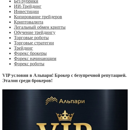
Без рубрики
ИИ-Трейдинг
Инвестиции
Копирование трейдеров
Криптовалюта
Легальный обмен крипты
Обучение трейдингу
Торговые роботы
Торговые стратегии
Трейдинг
Форекс брокеры
Форекс начинающим
Форекс роботы
VIP условия в Альпари! Брокер с безупречной репутацией.
Эталон среди брокеров!