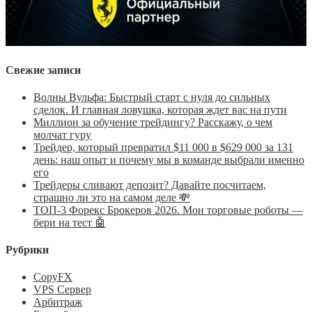
Свежие записи
Волны Вульфа: Быстрый старт с нуля до сильных
сделок. И главная ловушка, которая ждет вас на пути
Миллион за обучение трейдингу? Расскажу, о чем
молчат гуру
Трейдер, который превратил $11 000 в $629 000 за 131
день: наш опыт и почему мы в команде выбрали именно
его
Трейдеры сливают депозит? Давайте посчитаем,
страшно ли это на самом деле 💸
ТОП-3 Форекс Брокеров 2026. Мои торговые роботы —
бери на тест 🤖
Рубрики
CopyFX
VPS Сервер
Арбитраж