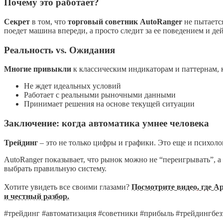
Почему это работает?
Секрет
в том, что
торговый советник AutoRanger
не пытается
поедет машина впереди, а просто следит за ее поведением и де
Реальность vs. Ожидания
Многие привыкли
к классическим индикаторам и паттернам, к
Не ждет идеальных условий
Работает с реальными рыночными данными
Принимает решения на основе текущей ситуации
Заключение: когда автоматика умнее человека
Трейдинг
– это не только цифры и графики. Это еще и психоло
AutoRanger показывает, что рынок можно не “переигрывать”, а 
выбрать правильную систему.
Хотите увидеть все своими глазами?
Посмотрите видео, где А
и честный разбор.
#трейдинг #автоматизация #советники #прибыль #трейдингбе