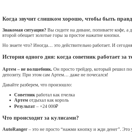
автор
spectrum_admin
1 мин. на чтение
Когда звучит слишком хорошо, чтобы быть прав
Знакомая ситуация?
Вы сидите на диване, попиваете кофе, а 
второй обещает золотые горы за простое нажатие кнопки.
Но знаете что? Иногда… это действительно работает. И сегодня
История одного дня: когда советник работает за т
Артем – не волшебник.
Он просто трейдер, который решил пока
депозиту. При этом сам Артем… даже не почесался!
Давайте разберем, что произошло:
Советник
работал как пчелка
Артем
отдыхал как король
Результат
– +24 000₽
Что происходит за кулисами?
AutoRanger
– это не просто “нажми кнопку и жди денег”. Это 