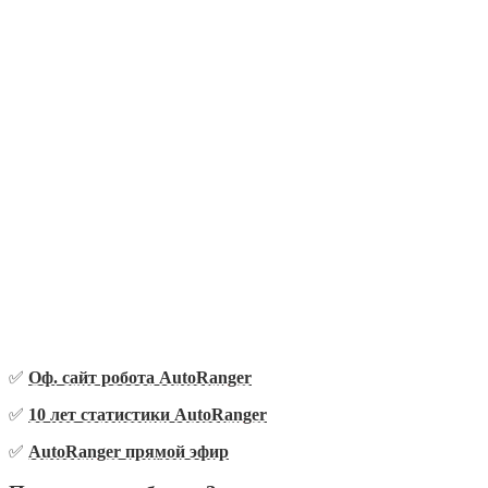
✅
Оф. сайт робота AutoRanger
✅
10 лет статистики AutoRanger
✅
AutoRanger прямой эфир