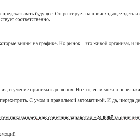
 предсказывать будущее. Он реагирует на происходящее здесь и 
йствует соответственно.
оторые видны на графике. Но рынок – это живой организм, и ин
гия, и умение принимать решения. Но что, если можно переложи
перехитрить. С умом и правильной автоматикой. И да, иногда де
ртем показывает, как советник заработал +24 000₽ за один д
зэмоций